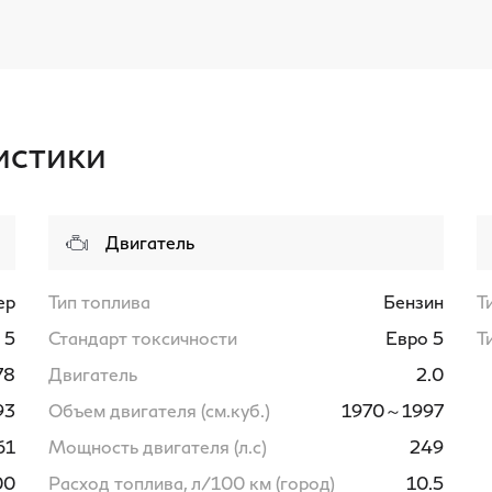
истики
Двигатель
ер
Тип топлива
Бензин
Т
5
Стандарт токсичности
Евро 5
Т
78
Двигатель
2.0
93
Объем двигателя (см.куб.)
1970～1997
61
Мощность двигателя (л.с)
249
00
Расход топлива, л/100 км (город)
10.5