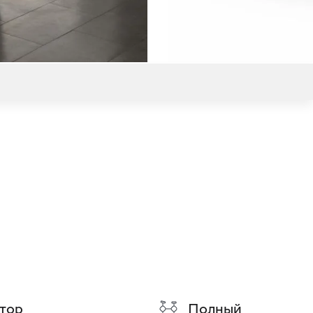
тор
Полный