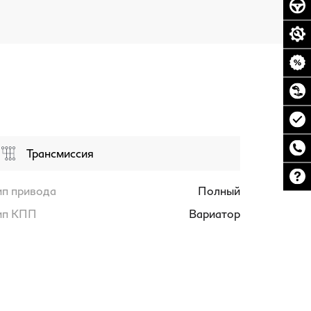
Трансмиссия
ип привода
Полный
ип КПП
Вариатор