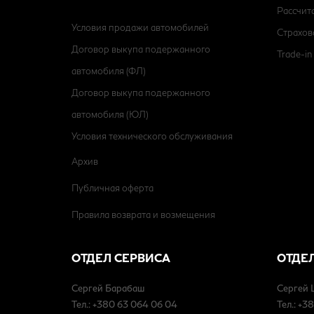
Рассчит
Условия продажи автомобилей
Страхов
Договор выкупа подержанного
Trade-in
автомобиля (ФЛ)
Договор выкупа подержанного
автомобиля (ЮЛ)
Условия технического обслуживания
Архив
Публичная оферта
Правила возврата и возмещения
ОТДЕЛ СЕРВИСА
ОТДЕ
Сергей Барабаш
Сергей
Тел.: +380 63 064 06 04
Тел.: +3