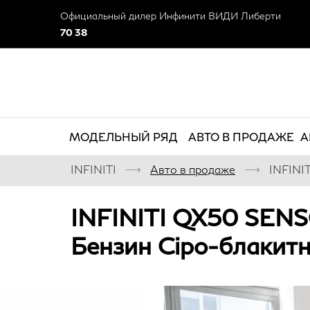
Официальный дилер Инфинити ВИДИ Либерти
70 38
МОДЕЛЬНЫЙ РЯД
АВТО В ПРОДАЖЕ
А
⟶
⟶
INFINITI
Авто в продаже
INFINI
INFINITI QX50 SEN
Бензин Сіро-блакит