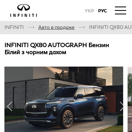
УКР
РУС
⟶
⟶
INFINITI
Авто в продаже
INFINITI QX80 
INFINITI QX80 AUTOGRAPH Бензин
Білий з чорним дахом