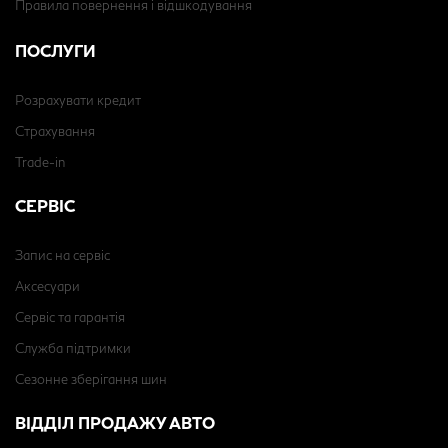
Правила повернення і відшкодування
ПОСЛУГИ
Розрахувати кредит
Страхування
Trade-in
СЕРВІС
Запис на сервіс
Аксесуари
Сервіс та гарантія
Служба підтримки
Сезонне зберігання шин
ВІДДІЛ ПРОДАЖУ АВТО