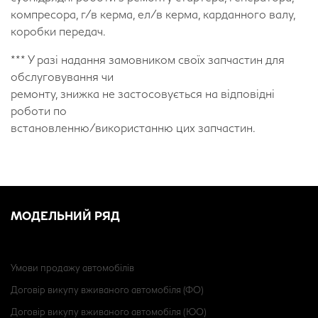
компресора, г/в керма, ел/в керма, карданного валу,
коробки передач.
*** У разі надання замовником своїх запчастин для
обслуговування чи
ремонту, знижка не застосовується на відповідні
роботи по
встановленню/використанню цих запчастин.
МОДЕЛЬНИЙ РЯД
Умови продажу автомобілів
Договір викупу вживаного автомобіля (ФО)
Договір викупу вживаного автомобіля (ЮО)