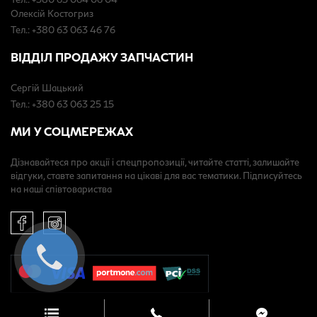
Олексій Костогриз
Тел.: +380 63 063 46 76
ВІДДІЛ ПРОДАЖУ ЗАПЧАСТИН
Сергій Шацький
Тел.: +380 63 063 25 15
МИ У СОЦМЕРЕЖАХ
Дізнавайтеся про акції і спецпропозиції, читайте статті, залишайте
відгуки, ставте запитання на цікаві для вас тематики. Підписуйтесь
на наші співтовариства
© 2026 “Інфініті ВІДІ Ліберті”. Всі права захищені