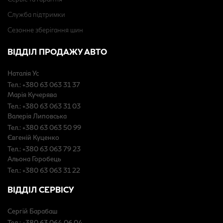
Служба підтримки
Сезонне зберігання шин
ВІДДІЛ ПРОДАЖУ АВТО
Наталія Ус
Тел.: +380 63 063 31 37
Марія Кучерява
Тел.: +380 63 063 31 03
Валерія Липовська
Тел.: +380 63 063 50 99
Євгеній Куценко
Тел.: +380 63 063 79 23
Альона Горобець
Тел.: +380 63 063 31 22
ВІДДІЛ СЕРВІСУ
Сергій Барабаш
Тел.: +380 63 064 06 04