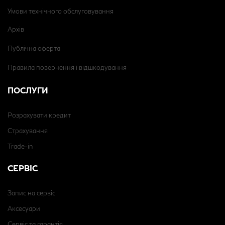
Умови технічного обслуговування
Архів
Публічна оферта
Правила повернення і відшкодування
ПОСЛУГИ
Розрахувати кредит
Страхування
Trade-in
СЕРВІС
Запис на сервіс
Аксесуари
Сервіс та гарантія